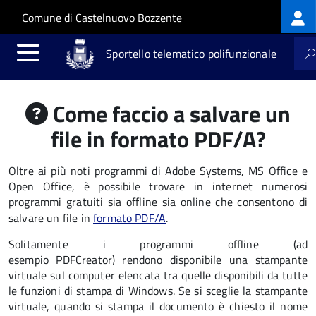
Log
Salta al contenuto principale
Skip to site navigation
Comune di Castelnuovo Bozzente
me
Sportello telematico polifunzionale
Come faccio a salvare un
file in formato PDF/A?
Oltre ai più noti programmi di Adobe Systems, MS Office e
Open Office, è possibile trovare in internet numerosi
programmi gratuiti sia offline sia online che consentono di
salvare un file in
formato PDF/A
.
Solitamente i programmi offline (ad
esempio PDFCreator) rendono disponibile una stampante
virtuale sul computer elencata tra quelle disponibili da tutte
le funzioni di stampa di Windows. Se si sceglie la stampante
virtuale, quando si stampa il documento è chiesto il nome