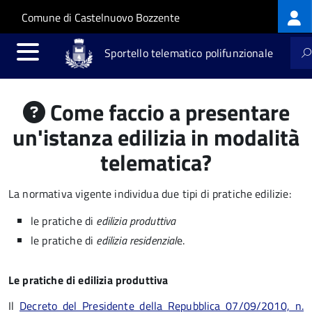
Log
Salta al contenuto principale
Skip to site navigation
Comune di Castelnuovo Bozzente
me
Sportello telematico polifunzionale
Come faccio a presentare
un'istanza edilizia in modalità
telematica?
La normativa vigente individua due tipi di pratiche edilizie:
le pratiche di
edilizia produttiva
le pratiche di
edilizia residenzial
e.
Le pratiche di edilizia produttiva
Il
Decreto del Presidente della Repubblica 07/09/2010, n.