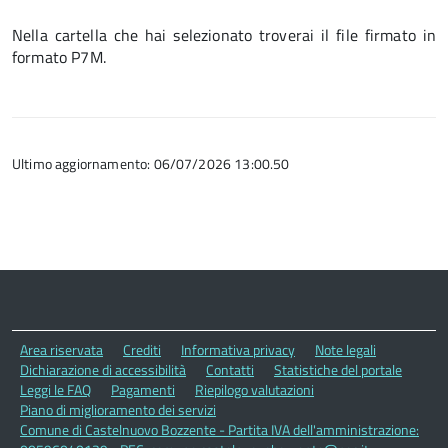
Nella cartella che hai selezionato troverai il file firmato in
formato P7M.
Ultimo aggiornamento: 06/07/2026 13:00.50
Area riservata
Crediti
Informativa privacy
Note legali
Dichiarazione di accessibilità
Contatti
Statistiche del portale
Leggi le FAQ
Pagamenti
Riepilogo valutazioni
Piano di miglioramento dei servizi
Comune di Castelnuovo Bozzente - Partita IVA dell'amministrazione: