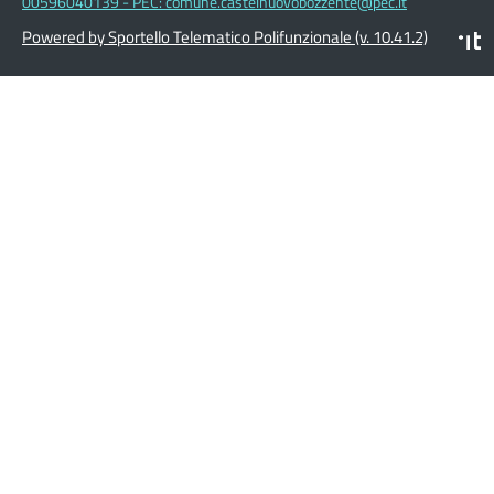
00596040139 - PEC: comune.castelnuovobozzente@pec.it
Powered by Sportello Telematico Polifunzionale (v. 10.41.2)