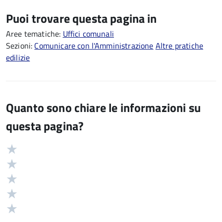
Puoi trovare questa pagina in
Aree tematiche:
Uffici comunali
Sezioni:
Comunicare con l'Amministrazione
Altre pratiche
edilizie
Quanto sono chiare le informazioni su
questa pagina?
Valuta
Valutazione
5
Valuta
stelle
4
Valuta
su
stelle
3
Valuta
5
su
stelle
2
Valuta
5
su
stelle
1