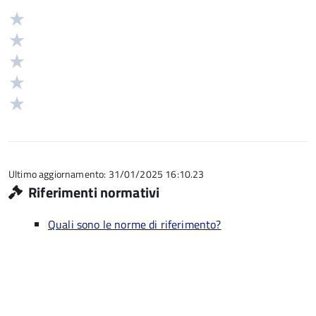
Valuta
Valutazione
5
Valuta
stelle
4
Valuta
su
stelle
3
Valuta
5
su
stelle
2
Valuta
5
su
stelle
1
5
su
stelle
5
su
5
Ultimo aggiornamento: 31/01/2025 16:10.23
Riferimenti normativi
Quali sono le norme di riferimento?