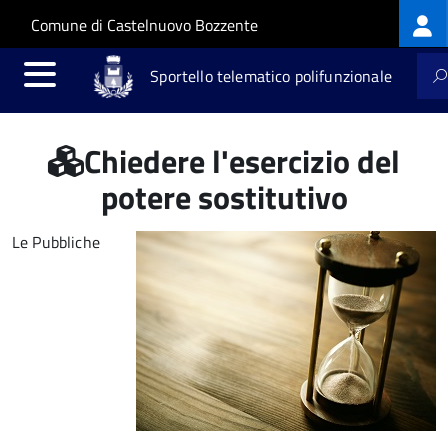
Log
Salta al contenuto principale
Skip to site navigation
Comune di Castelnuovo Bozzente
me
Sportello telematico polifunzionale
Chiedere l'esercizio del
potere sostitutivo
Le Pubbliche