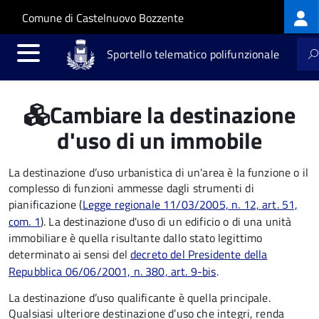
Log
Salta al contenuto principale
Skip to site navigation
Comune di Castelnuovo Bozzente
me
Sportello telematico polifunzionale
Cambiare la destinazione
d'uso di un immobile
La destinazione d’uso urbanistica di un'area è la funzione o il
complesso di funzioni ammesse dagli strumenti di
pianificazione (
Legge regionale 11/03/2005, n. 12, art. 51,
com. 1
). La destinazione d'uso di un edificio o di una unità
immobiliare è quella risultante dallo stato legittimo
determinato ai sensi del
decreto del Presidente della
Repubblica 06/06/2001, n. 380, art. 9-bis
.
La destinazione d’uso qualificante è quella principale.
Qualsiasi ulteriore destinazione d’uso che integri, renda