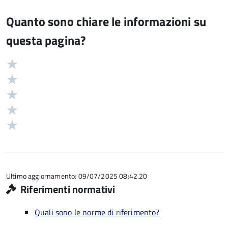
Quanto sono chiare le informazioni su
questa pagina?
Valuta
Valutazione
5
Valuta
stelle
4
Valuta
su
stelle
3
Valuta
5
su
stelle
2
Valuta
5
su
stelle
1
5
su
stelle
5
su
5
Ultimo aggiornamento: 09/07/2025 08:42.20
Riferimenti normativi
Quali sono le norme di riferimento?