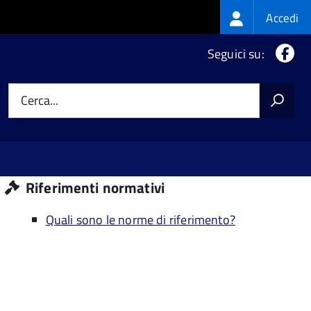
Login
Accedi
menu
Fa
Seguici su:
Cerca...
Riferimenti normativi
Quali sono le norme di riferimento?