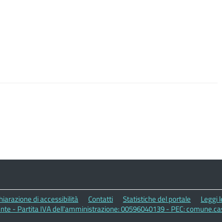
hiarazione di accessibilità
Contatti
Statistiche del portale
Leggi 
nte - Partita IVA dell'amministrazione: 00596040139 - PEC: comune.c