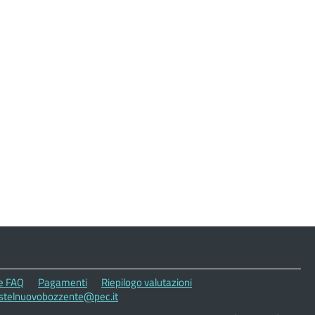
le FAQ
Pagamenti
Riepilogo valutazioni
astelnuovobozzente@pec.it